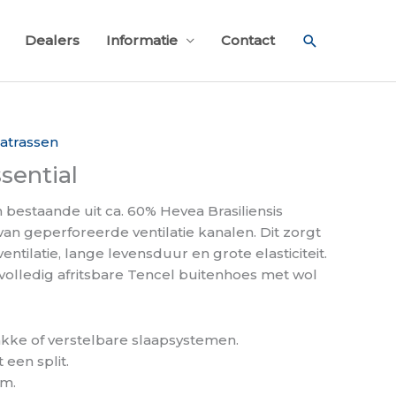
Zoeken
Dealers
Informatie
Contact
atrassen
sential
bestaande uit ca. 60% Hevea Brasiliensis
van geperforeerde ventilatie kanalen. Dit zorgt
ntilatie, lange levensduur en grote elasticiteit.
n volledig afritsbare Tencel buitenhoes met wol
lakke of verstelbare slaapsystemen.
 een split.
cm.