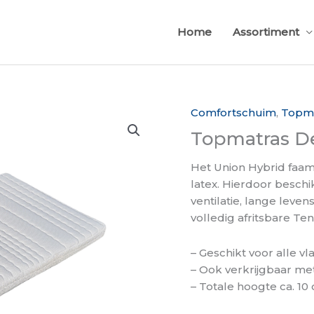
Home
Assortiment
Comfortschuim
,
Topm
Topmatras D
Het Union Hybrid faa
latex. Hierdoor besch
ventilatie, lange levens
volledig afritsbare Te
– Geschikt voor alle v
– Ook verkrijgbaar met
– Totale hoogte ca. 10