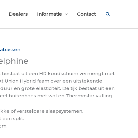
Zoeken
Dealers
Informatie
Contact
atrassen
elphine
m bestaat uit een HR koudschuim vermengt met
ikt Union Hybrid faam over een uitstekende
duur en grote elasticiteit. De tijk bestaat uit een
ncel buitenhoes met wol en Thermostar vulling.
lakke of verstelbare slaapsystemen.
 een split.
 cm.