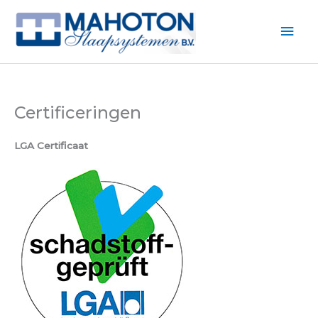
Ga
naar
Hoo
de
inhoud
Certificeringen
LGA Certificaat