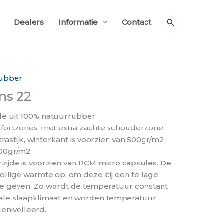
Zoeken
Dealers
Informatie
Contact
rubber
ns 22
de uit 100% natuurrubber
fortzones, met extra zachte schouderzone
atrastijk, winterkant is voorzien van 500gr/m2
200gr/m2
ijde is voorzien van PCM micro capsules. De
llige warmte op, om deze bij een te lage
te geven. Zo wordt de temperatuur constant
eale slaapklimaat en worden temperatuur
enivelleerd.