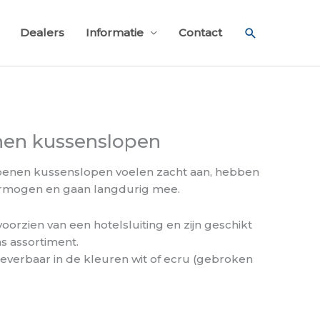
Zoeken
Dealers
Informatie
Contact
nen kussenslopen
oenen kussenslopen voelen zacht aan, hebben
rmogen en gaan langdurig mee.
oorzien van een hotelsluiting en zijn geschikt
ns assortiment.
leverbaar in de kleuren wit of ecru (gebroken