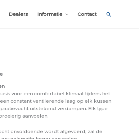
Zoeken
Dealers
Informatie
Contact
ie
en
 basis voor een comfortabel klimaat tijdens het
 een constant ventilerende laag op elk kussen
spiratievocht uitstekend verdampen. Elk type
broeierig aanvoelen.
ocht onvoldoende wordt afgevoerd, zal de
 gevoelsmatig hoger aanvoelen.