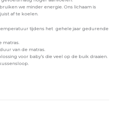
rbruiken we minder energie. Ons lichaam is
ist af te koelen.
 temperatuur tijdens het gehele jaar gedurende
e matras.
duur van de matras.
ossing voor baby’s die veel op de buik draaien.
 kussensloop.