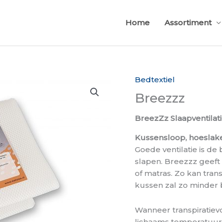
Home
Assortiment
Bedtextiel
Breezzz
BreezZz Slaapventilat
Kussensloop, hoeslak
Goede ventilatie is de
slapen. Breezzz geeft
of matras. Zo kan tran
kussen zal zo minder 
Wanneer transpiratiev
lichaams temperatuur