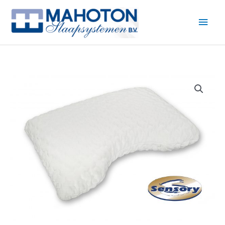
Ga
naar
Hoo
de
inhoud