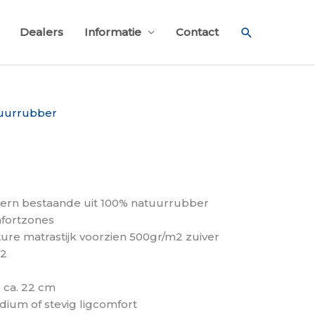
Zoeken
Dealers
Informatie
Contact
tuurrubber
kern bestaande uit 100% natuurrubber
fortzones
nature matrastijk voorzien 500gr/m2 zuiver
m2
 ca. 22 cm
edium of stevig ligcomfort