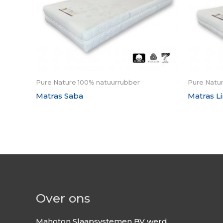
Pure Nature 100% natuurrubber
Pure Natu
Matras Saba
Matras L
Over ons
Mahoton Slaapsystemen BV werd